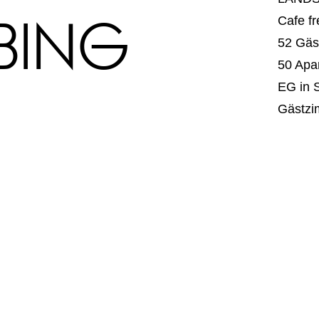
BING
Cafe f
52 Gäs
50 Apa
EG in 
Gästzi